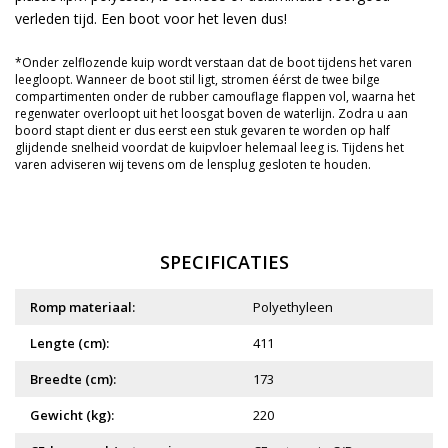
verleden tijd. Een boot voor het leven dus!
*Onder zelflozende kuip wordt verstaan dat de boot tijdens het varen
leegloopt. Wanneer de boot stil ligt, stromen éérst de twee bilge
compartimenten onder de rubber camouflage flappen vol, waarna het
regenwater overloopt uit het loosgat boven de waterlijn. Zodra u aan
boord stapt dient er dus eerst een stuk gevaren te worden op half
glijdende snelheid voordat de kuipvloer helemaal leeg is. Tijdens het
varen adviseren wij tevens om de lensplug gesloten te houden.
SPECIFICATIES
Romp materiaal:
Polyethyleen
Lengte (cm):
411
Breedte (cm):
173
Gewicht (kg):
220