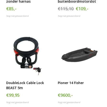
zonder harnas
buitenboordmotorslot
€85,-
€115,10
€109,-
Nog niet gewaardeerd
Nog niet gewaardeerd
DoubleLock Cable Lock
Pioner 14 Fisher
BEAST 5m
€99,95
€9600,-
Nog niet gewaardeerd
Nog niet gewaardeerd