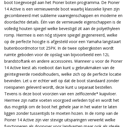
boot toegevoegd aan het Pioner boten programma. De Pioner
14 Active is een vernieuwende boot waarbij klassieke lijnen zijn
gecombineerd met sublieme vaareigenschappen en moderne en
doordachte details. Één van de vernieuwde eigenschappen is de
volledig houten spiegel welke bevestigd zit aan de polyethyleen
romp. Hiermee is een nóg stijvere spiegel gegenereerd, welke
op de perfecte hoogte is afgesteld voor een Yamaha langstaart
buitenboordmotor tot 25PK. In de twee opbergkisten wordt
ruimte geboden voor de opslag van bijvoorbeeld een 12L
brandstoftank en andere accessoires. Wanneer u voor de Pioner
14 Active kiest als roeiboot dan kunt u gebruikmaken van de
geïntegreerde roeidolhouders, welke zich op de perfecte locatie
bevinden. Let u er echter wél op dat de boot standaard zonder
roeispanen geleverd wordt, deze kunt u separaat bestellen.
Tevens is deze boot voorzien van een zelflozende* kuipvloer.
Hiermee zijn natte voeten voorgoed verleden tijd en wordt het
dus mogelijk om de boot het gehele jaar in het water te laten
liggen zonder tussentijds te moeten hozen. In de romp van de
Pioner 14 Active zijn vier stevige uitsparingen verwerkt welke
functioneren als doorvoer voor landvasten maar ook als ideale