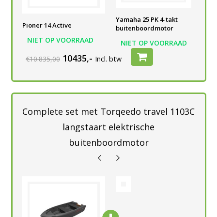
Yamaha 25 PK 4-takt
Yamaha 25 PK 4-takt
Yam
Pioner 14 Active
buitenboordmotor
buitenboordmotor
bui
NIET OP VOORRAAD
AD
NIET OP VOORRAAD
NIET OP VOORRAAD
N
10435,-
€10.835,00
Incl. btw
Complete set met Torqeedo travel 1103C
langstaart elektrische
buitenboordmotor