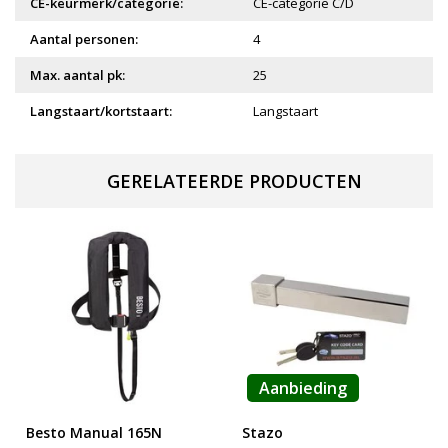
CE-keurmerk/categorie:
CE-categorie C/D
Aantal personen:
4
Max. aantal pk:
25
Langstaart/kortstaart:
Langstaart
GERELATEERDE PRODUCTEN
Aanbieding
Besto Manual 165N
Stazo