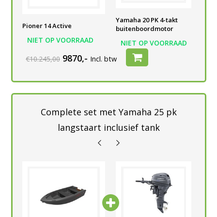
Yamaha 20 PK 4-takt
Yamaha 20 PK 4-takt
Yam
Pioner 14 Active
buitenboordmotor
buitenboordmotor
bui
NIET OP VOORRAAD
AD
NIET OP VOORRAAD
NIET OP VOORRAAD
N
9870,-
€10.245,00
Incl. btw
Complete set met Yamaha 25 pk
langstaart inclusief tank