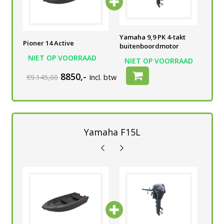
Yamaha 9,9 PK 4-takt
Yamaha 9,9 PK 4-takt
Yam
Pioner 14 Active
buitenboordmotor
buitenboordmotor
bui
NIET OP VOORRAAD
AD
NIET OP VOORRAAD
NIET OP VOORRAAD
N
8850,-
€9.145,00
Incl. btw
Yamaha F15L