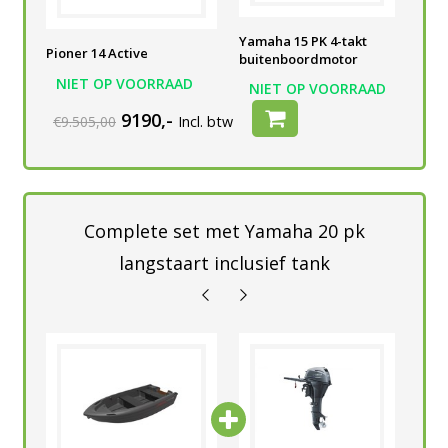
Yamaha 15 PK 4-takt
Yamaha 15 PK 4-takt
Yam
Pioner 14 Active
buitenboordmotor
buitenboordmotor
bui
NIET OP VOORRAAD
AD
NIET OP VOORRAAD
NIET OP VOORRAAD
N
9190,-
€9.505,00
Incl. btw
Complete set met Yamaha 20 pk
langstaart inclusief tank