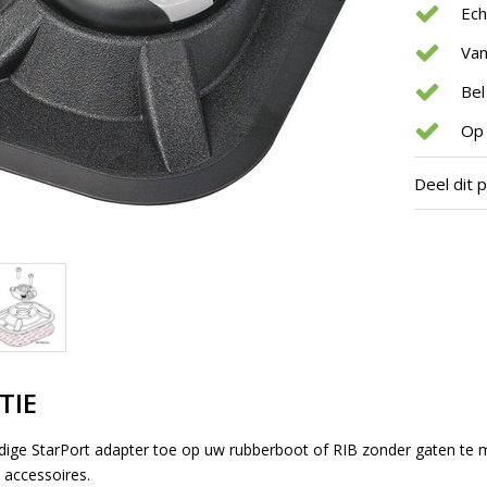
Ec
Van
Bel
Op 
Deel dit 
TIE
ige StarPort adapter toe op uw rubberboot of RIB zonder gaten te mak
 accessoires.