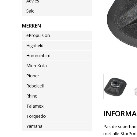
Advies
Sale
MERKEN
ePropulsion
Highfield
Humminbird
Minn Kota
Pioner
Rebelcell
Rhino
Talamex
INFORMA
Torqeedo
Yamaha
Pas de superhand
met alle StarPort