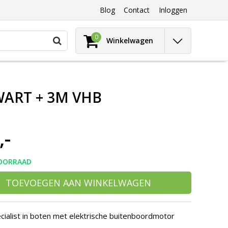
Blog
Contact
Inloggen
Gebruik
0
Winkelwagen
de
pijltjes
op
en
neer
WART + 3M VHB
om
een
beschikbaar
resultaat
,-
te
selecteren.
Druk
op
OORRAAD
Enter
om
TOEVOEGEN AAN WINKELWAGEN
naar
het
geselecteerde
cialist in boten met elektrische buitenboordmotor
zoekresultaat