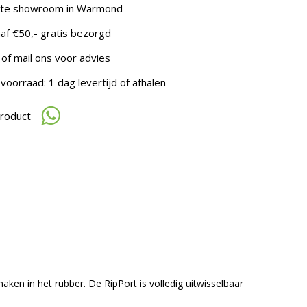
te
hte showroom in Warmond
gaan.
Als
af €50,- gratis bezorgd
u
met
 of mail ons voor advies
aanraaktoetsen
werkt,
voorraad: 1 dag levertijd of afhalen
kunt
u
product
touch-
en
swipetekens
gebruiken.
en in het rubber. De RipPort is volledig uitwisselbaar