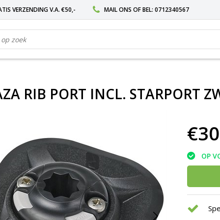
TIS VERZENDING V.A. €50,-
MAIL ONS
OF BEL:
0712340567
AZA RIB PORT INCL. STARPORT Z
€30
OP V
Spe