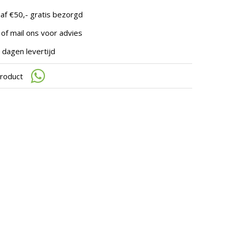
te
gaan.
af €50,- gratis bezorgd
Als
u
 of mail ons voor advies
met
aanraaktoetsen
 dagen levertijd
werkt,
kunt
product
u
touch-
en
swipetekens
gebruiken.