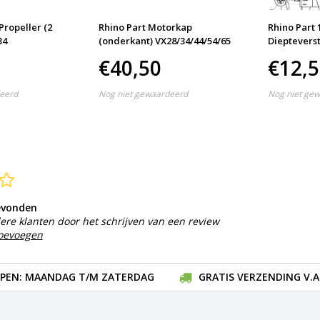
Propeller (2
Rhino Part Motorkap
Rhino Part 
34
(onderkant) VX28/34/44/54/65
Diepteverst
VX80
€40,50
€12,
eerd
Nog niet gewaardeerd
Nog niet ge
evonden
ere klanten door het schrijven van een review
toevoegen
EN: MAANDAG T/M ZATERDAG
GRATIS VERZENDING V.A.