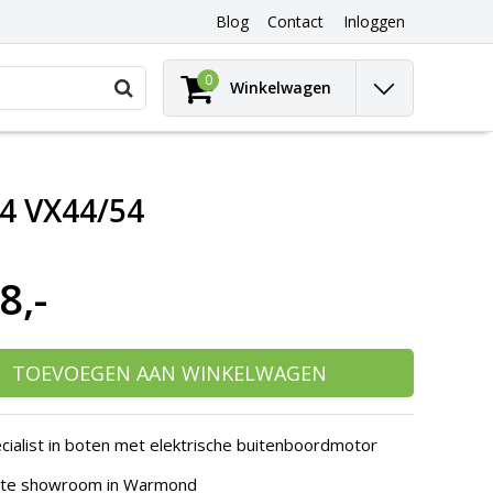
Blog
Contact
Inloggen
Gebruik
0
Winkelwagen
de
pijltjes
op
en
neer
54 VX44/54
om
een
beschikbaar
resultaat
8,-
te
selecteren.
Druk
op
Enter
TOEVOEGEN AAN WINKELWAGEN
om
naar
het
cialist in boten met elektrische buitenboordmotor
geselecteerde
zoekresultaat
hte showroom in Warmond