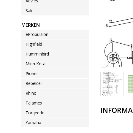
Advies
Sale
MERKEN
ePropulsion
Highfield
Humminbird
Minn Kota
Pioner
Rebelcell
Rhino
Talamex
INFORMA
Torqeedo
Yamaha