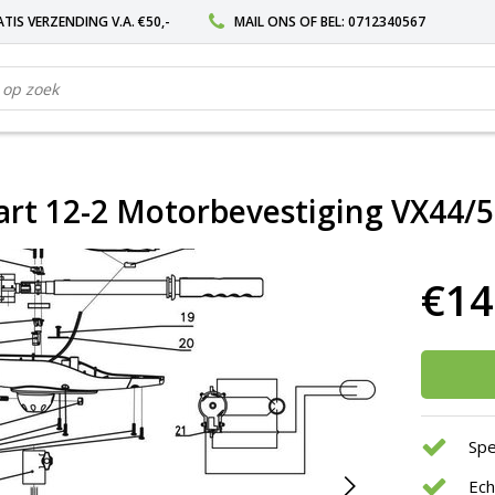
TIS VERZENDING V.A. €50,-
MAIL ONS
OF BEL:
0712340567
art 12-2 Motorbevestiging VX44/
€14
Spe
Ec