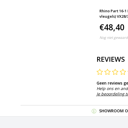
ktromotor
Rhino Part 17-4 Elektromotor
Rhino Part 16-1 
VX54
vleugels) VX28/
€188,64
€48,40
Nog niet gewaardeerd
Nog niet gewaard
REVIEWS
Geen reviews g
Help ons en and
Je beoordeling 
SHOWROOM OP