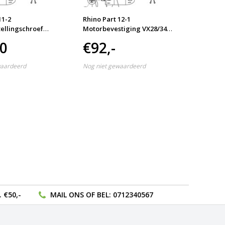
11-2
Rhino Part 12-1
Rhino P
ellingschroef
Motorbevestiging VX28/34
Motorb
VX28/34
VX80
50
€92,-
€21
waardeerd
Nog niet gewaardeerd
Nog nie
 €50,-
MAIL ONS
OF BEL:
0712340567