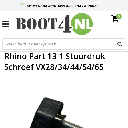
SHOWROOM OPEN: MAANDAG T/M ZATERDAG
0
GRATIS VERZENDING V.A. €50,-
MAIL ONS
OF BEL:
0712340567
G
Home
/
Rhino Part 13-1 Stuurdruk Schroef VX28/34/44/54/65
d
p
Rhino Part 13-1 Stuurdruk
o
e
Schroef VX28/34/44/54/65
n
e
b
r
t
s
D
o
E
n