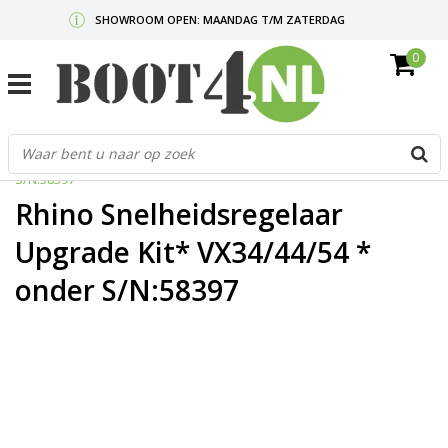
SHOWROOM OPEN: MAANDAG T/M ZATERDAG
0
GRATIS VERZENDING V.A. €50,-
MAIL ONS
OF BEL:
0712340567
G
Home
/
Rhino Snelheidsregelaar Upgrade Kit* VX34/44/54 * onder
d
S/N:58397
p
o
Rhino Snelheidsregelaar
e
n
Upgrade Kit* VX34/44/54 *
e
onder S/N:58397
b
r
t
s
D
o
E
n