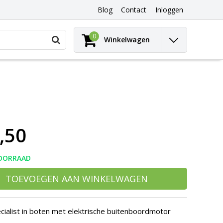
Blog
Contact
Inloggen
Gebruik
0
Winkelwagen
de
pijltjes
op
en
neer
om
een
beschikbaar
resultaat
,50
te
selecteren.
Druk
op
OORRAAD
Enter
om
TOEVOEGEN AAN WINKELWAGEN
naar
het
geselecteerde
cialist in boten met elektrische buitenboordmotor
zoekresultaat