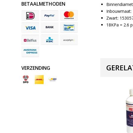
BETAALMETHODEN
Binnendiame
Inbouwmaat:
Zwart: 15305
18KPa = 2.6 ps
GERELA
VERZENDING