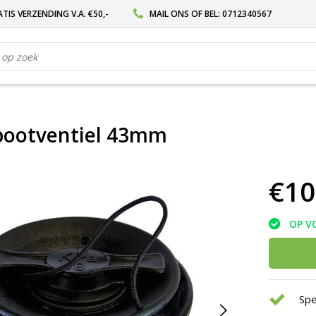
TIS VERZENDING V.A. €50,-
MAIL ONS
OF BEL:
0712340567
ootventiel 43mm
€10
OP V
Spe