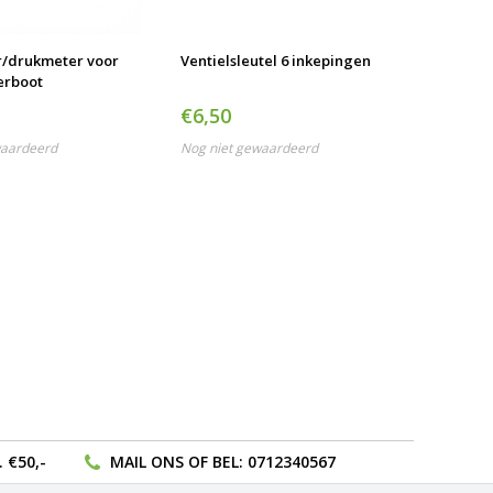
/drukmeter voor
Ventielsleutel 6 inkepingen
erboot
€6,50
waardeerd
Nog niet gewaardeerd
 €50,-
MAIL ONS
OF BEL:
0712340567