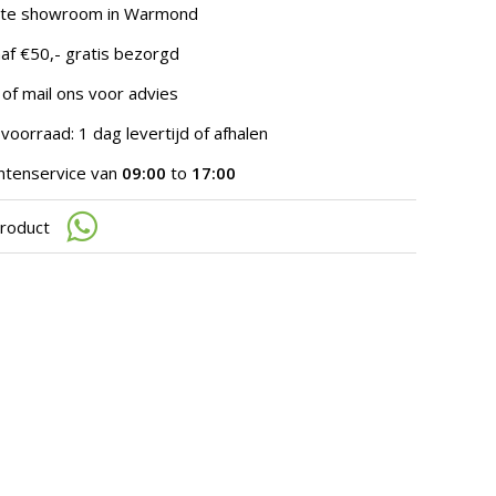
te
hte showroom in Warmond
gaan.
Als
af €50,- gratis bezorgd
u
met
 of mail ons voor advies
aanraaktoetsen
werkt,
voorraad: 1 dag levertijd of afhalen
kunt
u
ntenservice van
09:00
to
17:00
touch-
en
product
swipetekens
gebruiken.