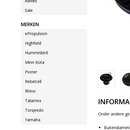
Advies
Sale
MERKEN
ePropulsion
Highfield
Humminbird
Minn Kota
Pioner
Rebelcell
Rhino
INFORMA
Talamex
Torqeedo
Onder andere ge
Yamaha
Buitendiamet