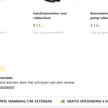
Handmanometer voor
Manometer
rubberboot
pomp rubb
€11,-
€14,-
eerd
Nog niet gewaardeerd
Nog niet ge
evonden
ere klanten door het schrijven van een review
toevoegen
EN: MAANDAG T/M ZATERDAG
GRATIS VERZENDING V.A.