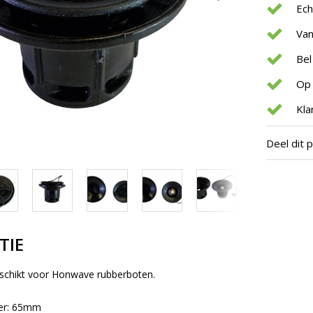
Ec
Van
Bel
Op 
Kla
Deel dit 
TIE
schikt voor Honwave rubberboten.
er: 65mm