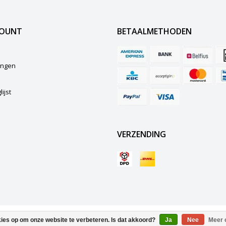
COUNT
BETAALMETHODEN
lingen
ijst
VERZENDING
© Copyright 2026 Boot4.nl Powered by
kies op om onze website te verbeteren. Is dat akkoord?
Ja
Nee
Meer 