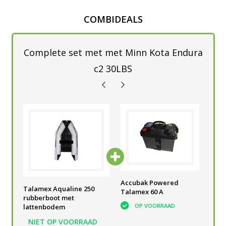
COMBIDEALS
Complete set met met Minn Kota Endura
c2 30LBS
5 Ah
Minn Kota Endura 30 lbs
Accubak Powered
Tal
Talamex Aqualine 250
C2 Fluistermotor
Talamex 60 A
Acc
rubberboot met
OP VOORRAAD
OP VOORRAAD
lattenbodem
NIET OP VOORRAAD