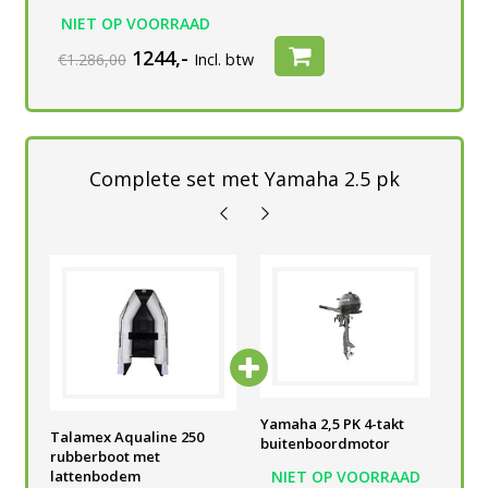
NIET OP VOORRAAD
1244,-
€1.286,00
Incl. btw
Complete set met Yamaha 2.5 pk
Yamaha 2,5 PK 4-takt
Yamaha 2,5 PK 4-takt
Yam
Talamex Aqualine 250
buitenboordmotor
buitenboordmotor
bui
rubberboot met
AD
NIET OP VOORRAAD
NIET OP VOORRAAD
N
lattenbodem