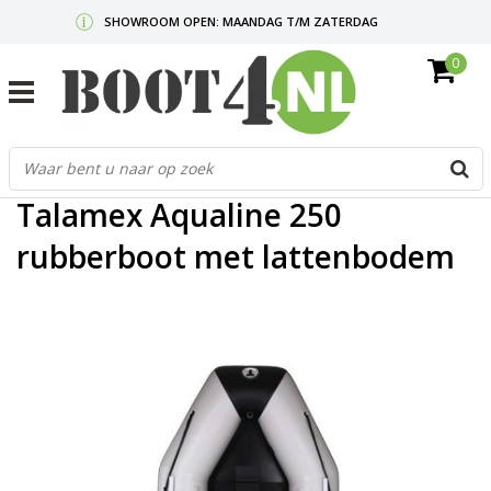
SHOWROOM OPEN: MAANDAG T/M ZATERDAG
0
GRATIS VERZENDING V.A. €50,-
MAIL ONS
OF BEL:
0712340567
G
Home
/
Talamex Aqualine 250 rubberboot met lattenbodem
d
p
Talamex Aqualine 250
o
e
rubberboot met lattenbodem
n
e
b
r
t
s
D
o
E
n