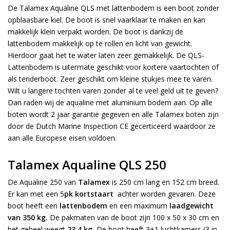
De Talamex Aqualine QLS met lattenbodem is een boot zonder
opblaasbare kiel. De boot is snel vaarklaar te maken en kan
makkelijk klein verpakt worden. De boot is dankzij de
lattenbodem makkelijk op te rollen en licht van gewicht.
Hierdoor gaat het te water laten zeer gemakkelijk. De QLS-
Lattenbodem is uitermate geschikt voor kortere vaartochten of
als tenderboot. Zeer geschikt om kleine stukjes mee te varen.
Wilt u langere tochten varen zonder al te veel geld uit te geven?
Dan raden wij de aqualine met aluminium bodem aan. Op alle
boten wordt 2 jaar garantie gegeven en alle Talamex boten zijn
door de Dutch Marine Inspection CE gecerticeerd waardoor ze
aan alle Europese eisen voldoen.
Talamex Aqualine QLS 250
De Aqualine 250 van
Talamex
is 250 cm lang en 152 cm breed.
Er kan met een 5
pk kortstaart
achter worden gevaren. Deze
boot heeft een
lattenbodem
en een maximum
laadgewicht
van 350 kg.
De pakmaten van de boot zijn 100 x 50 x 30 cm en
het geheel weegt
23,4 kg.
De boot heeft 3+1 luchtkamers (3 in