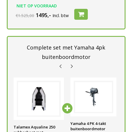
NIET OP VOORRAAD
1495,-
€1.525,00
Incl. btw
Complete set met Yamaha 4pk
buitenboordmotor
Yamaha 4 PK 4-takt
Yamaha 4 PK 4-takt
Yam
Talamex Aqualine 250
buitenboordmotor
buitenboordmotor
bui