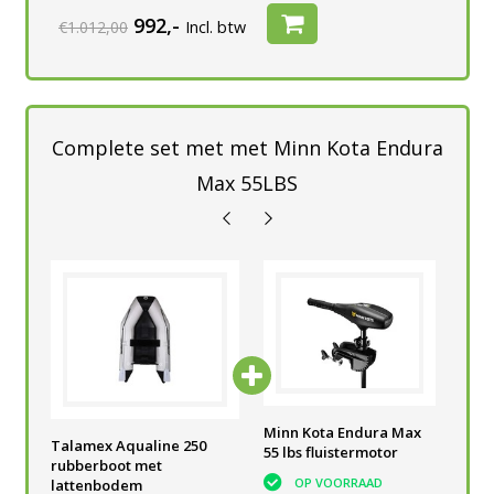
992,-
€1.012,00
Incl. btw
Complete set met met Minn Kota Endura
Max 55LBS
he
Accubak Powered
Minn Kota Endura Max
Acc
Talamex Aqualine 250
V
Talamex 60 A
55 lbs fluistermotor
voo
rubberboot met
bui
OP VOORRAAD
OP VOORRAAD
lattenbodem