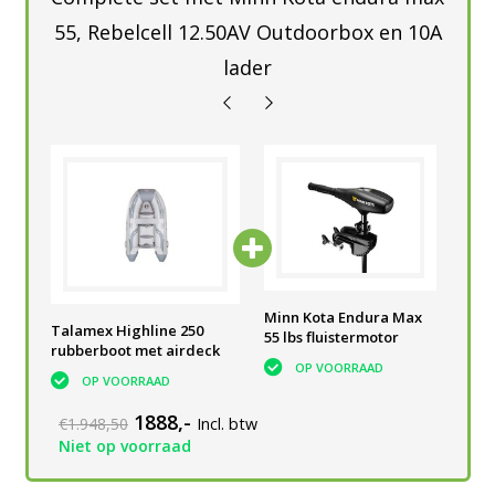
55, Rebelcell 12.50AV Outdoorbox en 10A
lader
Rebelcell Acculader
Minn Kota Endura Max
Talamex Highline 250
12.6V10A li-ion
55 lbs fluistermotor
rubberboot met airdeck
Outdoorbox AV
OP VOORRAAD
OP VOORRAAD
OP VOORRAAD
1888,-
€1.948,50
Incl. btw
Niet op voorraad