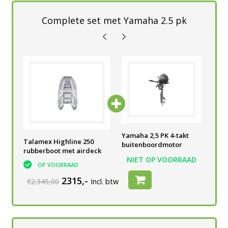
Complete set met Yamaha 2.5 pk
Yamaha 2,5 PK 4-takt
Yamaha 2,5 PK 4-takt
Yam
Talamex Highline 250
buitenboordmotor
buitenboordmotor
bui
rubberboot met airdeck
AD
NIET OP VOORRAAD
NIET OP VOORRAAD
N
OP VOORRAAD
2315,-
€2.345,00
Incl. btw