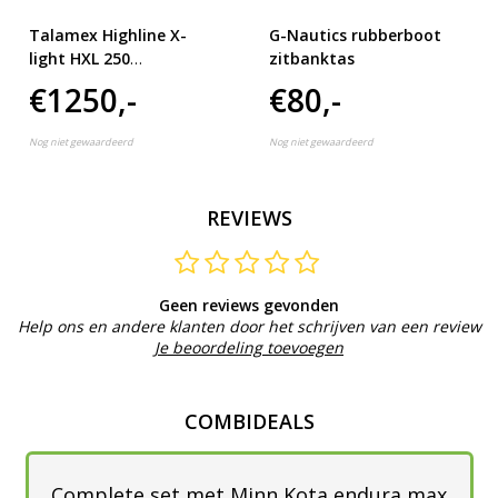
Talamex Highline X-
G-Nautics rubberboot
light HXL 250
zitbanktas
rubberboot
€1250,-
€80,-
Nog niet gewaardeerd
Nog niet gewaardeerd
REVIEWS
Geen reviews gevonden
Help ons en andere klanten door het schrijven van een review
Je beoordeling toevoegen
COMBIDEALS
Complete set met Minn Kota endura max