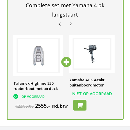
Complete set met Yamaha 4 pk
langstaart
Yamaha 4 PK 4-takt
Yamaha 4 PK 4-takt
Yam
Talamex Highline 250
buitenboordmotor
buitenboordmotor
bui
rubberboot met airdeck
AD
NIET OP VOORRAAD
NIET OP VOORRAAD
N
OP VOORRAAD
2555,-
€2.595,00
Incl. btw