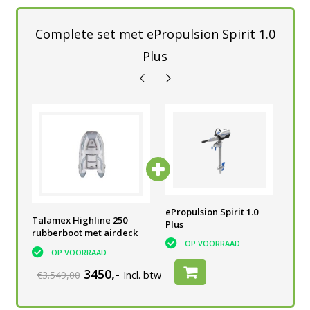
Complete set met ePropulsion Spirit 1.0
Plus
0
ePropulsion Spirit 1.0
ePropulsion Spirit 1.0
ePr
Talamex Highline 250
Plus
Plus
Plu
rubberboot met airdeck
OP VOORRAAD
OP VOORRAAD
OP VOORRAAD
3450,-
€3.549,00
Incl. btw