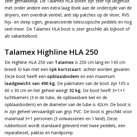
zeer gemakkelijk. De Talamex HLA boten zijn zeer rijk uitgerust
met onder andere een extra laag doek aan de onderzijde van de
drijvers, een overdruk ventiel, anti slip patches op de vloer, RVS
hijs- en sleep ogen, geavanceerde telescopische peddels en nog
veel meer. De Talamex HLA boot is zeer geschikt als bijboot of
als vakantieboot.
Talamex Highline HLA 250
De Highline HLA 250 van
Talamex
is 250 cm lang en 143 cm
breed. Er kan met een 6
pk kortstaart
achter worden gevaren.
Deze boot heeft een
opblaasbodem
en een maximum
laadgewicht van 490 kg.
De pakmaten van de boot zijn 105 x
60 x 30 cm en het geheel weegt
32 kg.
De boot heeft 3+1+1
luchtkamers (3 in de tube, de opblaasbare kiel en de
opblaasbodem) en de diameter van de tube is 42cm. De boot is
in zijn geheel vervaardigd van grijs PVC. De boot is geschikt voor
maximaal 3+1 personen (3 volwassenen en 1 kind). Deze
rubberboot wordt standaard geleverd met twee peddels, een
reparatieset, paktas en handpomp.