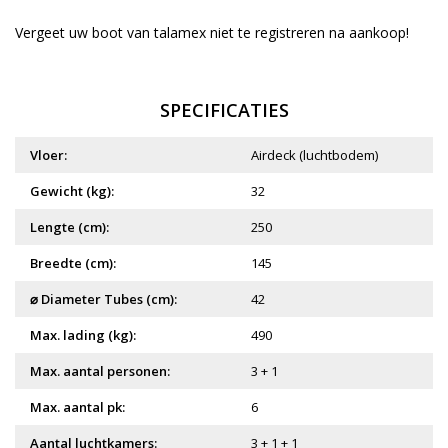
Vergeet uw boot van talamex niet te
registreren
na aankoop!
SPECIFICATIES
Vloer:
Airdeck (luchtbodem)
Gewicht (kg):
32
Lengte (cm):
250
Breedte (cm):
145
⌀ Diameter Tubes (cm):
42
Max. lading (kg):
490
Max. aantal personen:
3 + 1
Max. aantal pk:
6
Aantal luchtkamers:
3 + 1 + 1