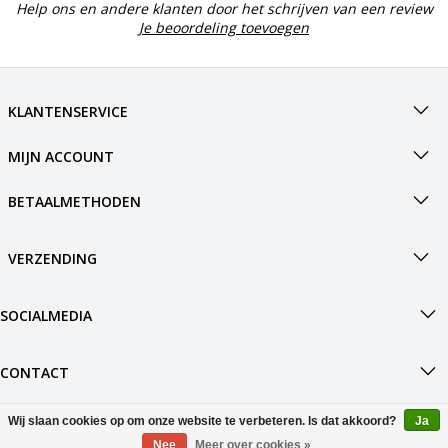
Help ons en andere klanten door het schrijven van een review
Je beoordeling toevoegen
KLANTENSERVICE
MIJN ACCOUNT
BETAALMETHODEN
VERZENDING
SOCIALMEDIA
CONTACT
Wij slaan cookies op om onze website te verbeteren. Is dat akkoord?
Ja
© Copyright 2026 Boot4.nl Powered by
Nee
Meer over cookies »