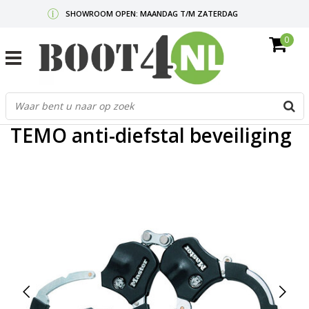
SHOWROOM OPEN: MAANDAG T/M ZATERDAG
0
GRATIS VERZENDING V.A. €50,-
MAIL ONS
OF BEL:
0712340567
G
Home
/
TEMO anti-diefstal beveiliging
d
p
TEMO anti-diefstal beveiliging
o
e
n
e
b
r
t
s
D
o
E
n