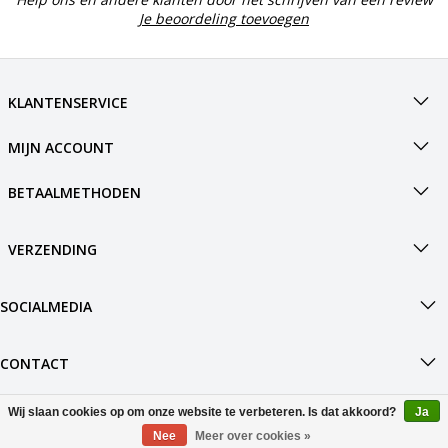
Je beoordeling toevoegen
KLANTENSERVICE
MIJN ACCOUNT
BETAALMETHODEN
VERZENDING
SOCIALMEDIA
CONTACT
Wij slaan cookies op om onze website te verbeteren. Is dat akkoord?
Ja
© Copyright 2026 Boot4.nl Powered by
Nee
Meer over cookies »