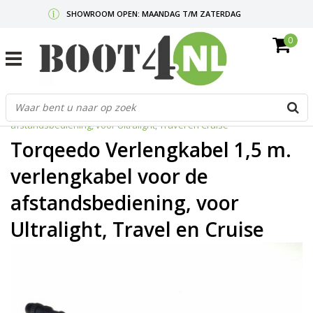
SHOWROOM OPEN: MAANDAG T/M ZATERDAG
0
GRATIS VERZENDING V.A. €50,-
MAIL ONS
OF BEL:
0712340567
G
Home
/
Torqeedo Verlengkabel 1,5 m. verlengkabel voor de
d
afstandsbediening, voor Ultralight, Travel en Cruise
p
o
Torqeedo Verlengkabel 1,5 m.
e
n
verlengkabel voor de
e
afstandsbediening, voor
b
r
Ultralight, Travel en Cruise
t
s
D
o
E
n