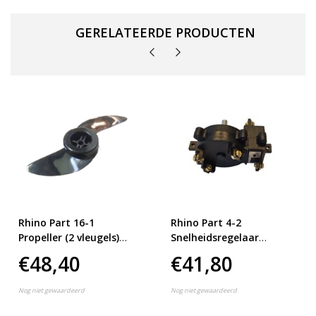
GERELATEERDE PRODUCTEN
Rhino Part 16-1
Rhino Part 4-2
Propeller (2 vleugels)
Snelheidsregelaar
VX28/34
VX34-VX80* VX34 -
€48,40
€41,80
VX80 *vanaf S/N:58397
Nog niet gewaardeerd
Nog niet gewaardeerd