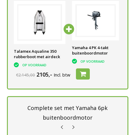
Yamaha 4 PK 4-takt
Yamaha 4 PK 4-takt
Yam
Talamex Aqualine 350
buitenboordmotor
buitenboordmotor
bui
rubberboot met airdeck
OP VOORRAAD
OP VOORRAAD
OP VOORRAAD
2105,-
€2.145,00
Incl. btw
Complete set met Yamaha 6pk
buitenboordmotor