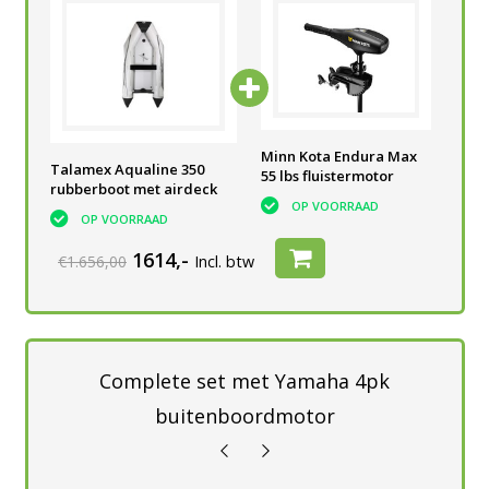
he
Accubak Powered
Minn Kota Endura Max
Acc
Talamex Aqualine 350
V
Talamex 60 A
55 lbs fluistermotor
voo
rubberboot met airdeck
bui
OP VOORRAAD
OP VOORRAAD
OP VOORRAAD
1614,-
€1.656,00
Incl. btw
Complete set met Yamaha 4pk
buitenboordmotor