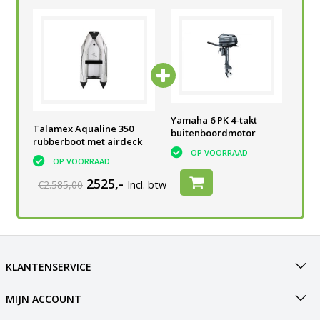
Yamaha 6 PK 4-takt
Yamaha 6 PK 4-takt
Yam
Talamex Aqualine 350
buitenboordmotor
buitenboordmotor
bui
rubberboot met airdeck
OP VOORRAAD
OP VOORRAAD
OP VOORRAAD
2525,-
€2.585,00
Incl. btw
KLANTENSERVICE
MIJN ACCOUNT