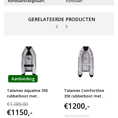
Kortstaart/langstaart:
Kortstaart
GERELATEERDE PRODUCTEN
Aanbieding
Talamex Aqualine 350
Talamex Comfortline
rubberboot met
350 rubberboot met
aluminium vloerdelen
airdeck
€1.289,00
€1200,-
€1150,-
Nog niet gewaardeerd