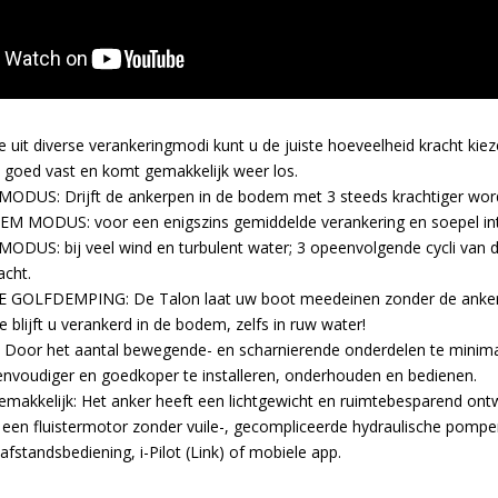
uit diverse verankeringmodi kunt u de juiste hoeveelheid kracht kieze
goed vast en komt gemakkelijk weer los.
 MODUS
: Drijft de ankerpen in de bodem met 3 steeds krachtiger wo
DEM MODUS
: voor een enigszins gemiddelde verankering en soepel i
 MODUS
: bij veel wind en turbulent water; 3 opeenvolgende cycli va
acht.
E GOLFDEMPING
: De Talon laat uw boot meedeinen zonder de anker
ie blijft u verankerd in de bodem, zelfs in ruw water!
: Door het aantal bewegende- en scharnierende onderdelen te minimalis
eenvoudiger en goedkoper te installeren, onderhouden en bedienen.
 gemakkelijk: Het anker heeft een lichtgewicht en ruimtebesparend ont
an een fluistermotor zonder vuile-, gecompliceerde hydraulische pompe
afstandsbediening, i-Pilot (Link) of
mobiele app
.