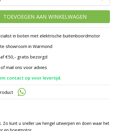
te
gaan.
Als
TOEVOEGEN AAN WINKELWAGEN
u
met
aanraaktoetsen
werkt,
cialist in boten met elektrische buitenboordmotor
kunt
u
hte showroom in Warmond
touch-
en
af €50,- gratis bezorgd
swipetekens
 of mail ons voor advies
gebruiken.
m contact op voor levertijd.
product
k. Zo kunt u sneller uw hengel uitwerpen en doen waar het
tor en boegmotor.