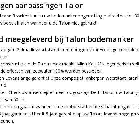
ngen aanpassingen Talon
lease Bracket
kunt u uw bodemanker hoger of lager afstellen, tot 30
 boot afhalen wanneer u de Talon niet gebruikt.
d meegeleverd bij Talon bodemanker
tvangt u 2 draadloze
afstandsbedieningen
voor volledige controle o
der.
onstructie die de Talon uniek maakt: Minn Kota®'s legendarisch soli
nde effecten van zeewater 100% worden bestreden.
en Levenslange garantie! Onze composiet ankerpen weerstaat jarenl
eid.
er: Check uw ankerdiepte in één oogopslag! De LEDs op uw Talon geve
te van 60 cm.
larmtoon gaat af wanneer u de motor start en de schacht nog niet is
5 jaar garantie! U heeft 5 jaar garantie op uw Talon,
levenslange gar
teunen.