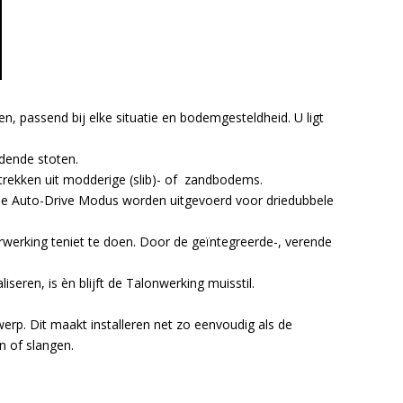
n, passend bij elke situatie en bodemgesteldheid. U ligt
rdende stoten.
ntrekken uit modderige (slib)- of zandbodems.
n de Auto-Drive Modus worden uitgevoerd voor driedubbele
werking teniet te doen. Door de geïntegreerde-, verende
eren, is èn blijft de Talonwerking muisstil.
werp. Dit maakt installeren net zo eenvoudig als de
n of slangen.