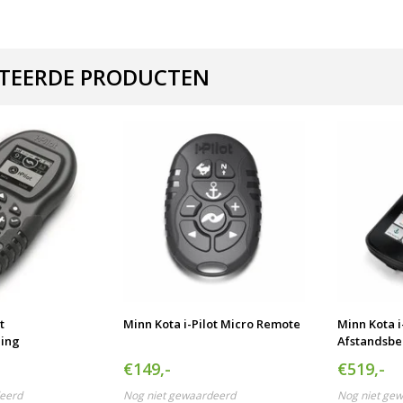
TEERDE PRODUCTEN
t
Minn Kota i-Pilot Micro Remote
Minn Kota i-
ning
Afstandsbe
€149,-
€519,-
eerd
Nog niet gewaardeerd
Nog niet ge