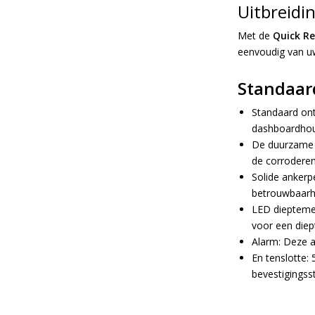
Uitbreidi
Met de
Quick Re
eenvoudig van uw
Standaar
Standaard on
dashboardhou
De duurzame c
de corrodere
Solide ankerp
betrouwbaarh
LED dieptemet
voor een diep
Alarm: Deze a
En tenslotte: 
bevestigingss