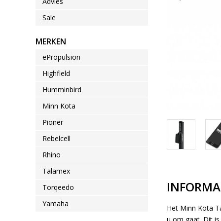
Advies
Sale
MERKEN
ePropulsion
Highfield
Humminbird
Minn Kota
Pioner
Rebelcell
Rhino
Talamex
INFORMA
Torqeedo
Yamaha
Het Minn Kota Ta
u om gaat. Dit i