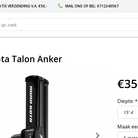
TIS VERZENDING V.A. €50,-
MAIL ONS
OF BEL:
0712340567
ta Talon Anker
€35
Diepte:
*
Maak ee