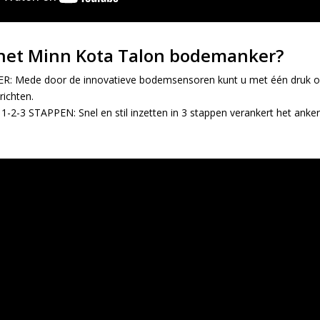
het Minn Kota Talon bodemanker?
ER
: Mede door de innovatieve bodemsensoren kunt u met één druk op
richten.
 1-2-3 STAPPEN
: Snel en stil inzetten in 3 stappen verankert het anke