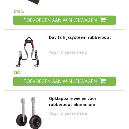
h
g
€135,-
z
TOEVOEGEN AAN WINKELWAGEN
t
g
A
Davits hijssysteem rubberboot
u
m
a
Nog niet gewaardeerd
w
k
u
t
€65,-
e
TOEVOEGEN AAN WINKELWAGEN
s
g
Opklapbare wielen voor
rubberboot aluminium
Nog niet gewaardeerd