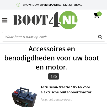
SHOWROOM OPEN: MAANDAG T/M ZATERDAG
0
GRATIS VERZENDING V.A. €50,-
MAIL ONS
OF BEL:
0712340567
G
d
FILTERS
p
Accessoires en
o
e
benodigdheden voor uw boot
n
en motor.
e
b
r
136
t
s
Accu semi-tractie 105 Ah voor
D
elektrische buitenboordmotor
o
E
Nog niet gewaardeerd
n