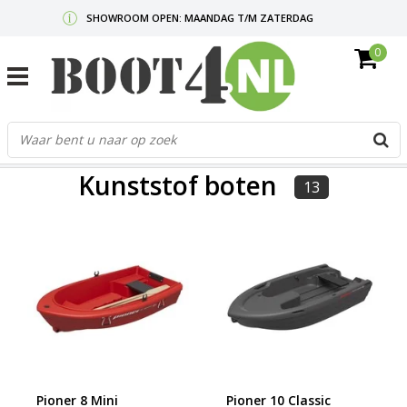
SHOWROOM OPEN: MAANDAG T/M ZATERDAG
0
GRATIS VERZENDING V.A. €50,-
MAIL ONS
OF BEL:
0712340567
G
d
FILTERS
p
Kunststof boten
o
13
e
n
e
b
r
t
s
D
o
E
Pioner 8 Mini
Pioner 10 Classic
n