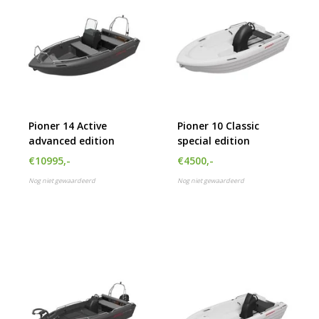
Pioner 14 Active
Pioner 10 Classic
advanced edition
special edition
€10995,-
€4500,-
Nog niet gewaardeerd
Nog niet gewaardeerd